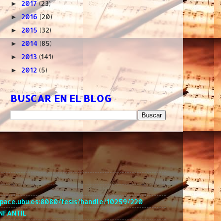
2017
(23)
►
2016
(20)
►
2015
(32)
►
2014
(85)
►
2013
(141)
►
2012
(5)
►
BUSCAR EN EL BLOG
space.ubu.es:8080/tesis/handle/10259/220
INFANTIL