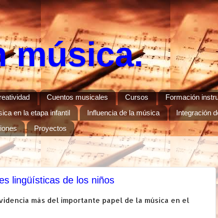
n música.
reatividad
Cuentos musicales
Cursos
Formación instr
ca en la etapa infantil
Influencia de la música
Integración d
ciones
Proyectos
s lingüísticas de los niños
videncia más del importante papel de la música en el