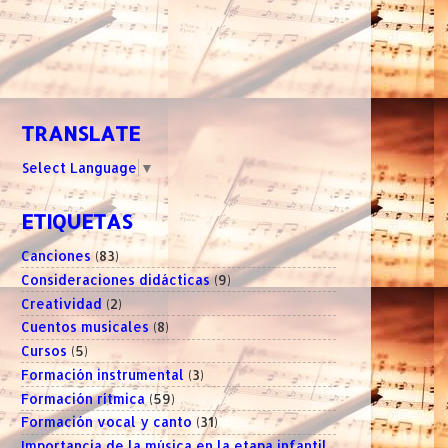
TRANSLATE
Select Language
▼
ETIQUETAS
Canciones
(83)
Consideraciones didácticas
(9)
Creatividad
(2)
Cuentos musicales
(8)
Cursos
(5)
Formación instrumental
(3)
Formación rítmica
(59)
Formación vocal y canto
(31)
Importancia de la música en la etapa infantil