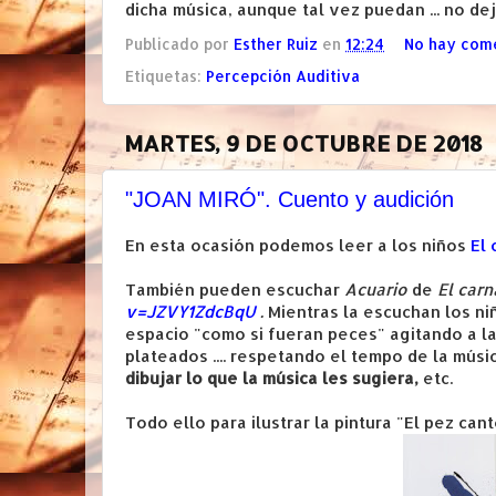
dicha música, aunque tal vez puedan ... no dej
Publicado por
Esther Ruiz
en
12:24
No hay com
Etiquetas:
Percepción Auditiva
MARTES, 9 DE OCTUBRE DE 2018
"JOAN MIRÓ". Cuento y audición
En esta ocasión podemos leer a los niños
El 
También pueden escuchar
Acuario
de
El car
v=JZVY1ZdcBqU
.
Mientras la escuchan los n
espacio "como si fueran peces" agitando a l
plateados .... respetando el tempo de la músi
dibujar lo que la música les sugiera,
etc.
Todo ello para ilustrar la pintura "El pez cant