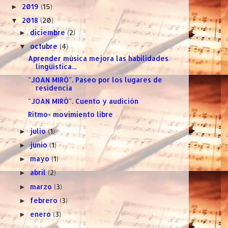
2019
(15)
►
2018
(20)
▼
diciembre
(2)
►
octubre
(4)
▼
Aprender música mejora las habilidades
lingüística...
"JOAN MIRÓ". Paseo por los lugares de
residencia
"JOAN MIRÓ". Cuento y audición
Ritmo- movimiento libre
julio
(1)
►
junio
(1)
►
mayo
(1)
►
abril
(2)
►
marzo
(3)
►
febrero
(3)
►
enero
(3)
►