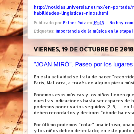
http://noticias.universia.net.mx/en-portada
habilidades-lingisticas-ninos.html
Publicado por
Esther Ruiz
en
19:43
No hay com
Etiquetas:
Importancia de la música en la etapa i
VIERNES, 19 DE OCTUBRE DE 2018
"JOAN MIRÓ". Paseo por los lugares 
En esta actividad se trata de hacer "recorrid
París, Mallorca, a través de alguna pieza músi
Ponemos esas músicas y los niños tienen que
nuestras indicaciones hasta ser capaces de 
podemos poner varios seguidos (2, 3, .... en 
deben recordarlos y decirnos "dónde ha estad
Por último podemos "colar" una intruso, una 
y los niños deben detectarlo; en este punto