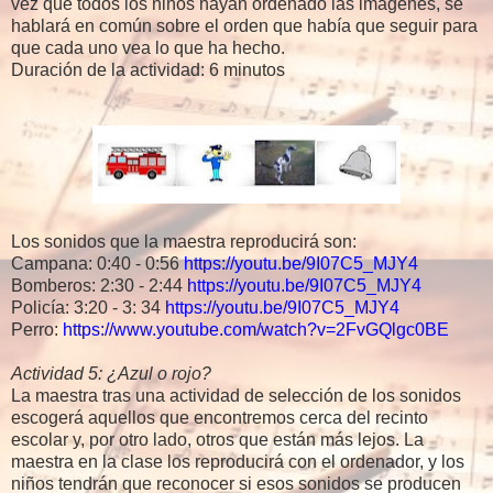
vez que todos los niños hayan ordenado las imágenes, se
hablará en común sobre el orden que había que seguir para
que cada uno vea lo que ha hecho.
Duración de la actividad: 6 minutos
Los sonidos que la maestra reproducirá son:
Campana: 0:40 - 0:56
https://youtu.be/9I07C5_MJY4
Bomberos: 2:30 - 2:44
https://youtu.be/9I07C5_MJY4
Policía: 3:20 - 3: 34
https://youtu.be/9I07C5_MJY4
Perro:
https://www.youtube.com/watch?v=2FvGQlgc0BE
Actividad 5: ¿Azul o rojo?
La maestra tras una actividad de selección de los sonidos
escogerá aquellos que encontremos cerca del recinto
escolar y, por otro lado, otros que están más lejos. La
maestra en la clase los reproducirá con el ordenador, y los
niños tendrán que reconocer si esos sonidos se producen