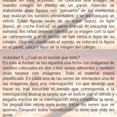
trabajar en esta actividad. Se colocará una imagen de
nuestro colegio en medio de un panel. Además se
elaborarán unas figuras con "gomaeva" de los elementos
que realizan los sonidos presentados, y se les colocará un
velcro. Estas figuras serán de un avión (lejos), un tigre
(lejos), un coche (cerca), un perro (cerca). Al escuchar los
sonidos, los niños deberán identificar la imagen con la que
se corresponde y si el sonido se oye cerca o lejos de su
colegio. Una vez clasificado el sonido, se colocará la figura
en el panel, cerca o lejos de la imagen del colegio.
Actividad 5: ¿Cuál es el sonido que falta?
En esta actividad se les repartirá una ficha con imágenes de
sonidos colocados en dos o tres series diferentes y también
unas tarjetas con imágenes. Todo el material estará
plastificado. En cada una de las series de elementos una de
las imágenes será una interrogación. Lo que tendrán que
hacer es, tras escuchar el sonido que corresponda a la
interrogación, buscar la tarjeta que se asocie con el sonido y
pegarla encima de la interrogación para completar la serie.
Se pegará con velcro para poder hacer las series que se
quieran. Después todos reproducirán la serie que más les
guste.