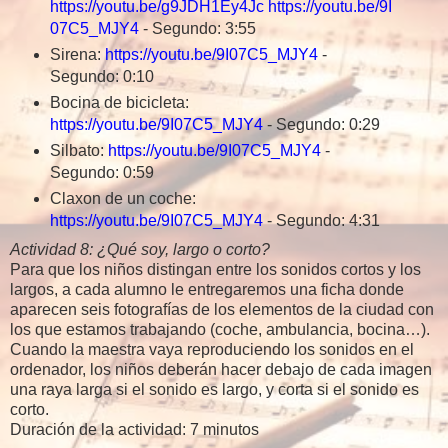
https://youtu.be/g9JDH1Ey4Jc
https://youtu.be/9I
07C5_MJY4
- Segundo: 3:55
Sirena:
https://youtu.be/9I07C5_MJY4
-
Segundo: 0:10
Bocina de bicicleta:
https://youtu.be/9I07C5_MJY4
- Segundo: 0:29
Silbato:
https://youtu.be/9I07C5_MJY4
-
Segundo: 0:59
Claxon de un coche:
https://youtu.be/9I07C5_MJY4
- Segundo: 4:31
Actividad 8: ¿Qué soy, largo o corto?
Para que los niños distingan entre los sonidos cortos y los
largos, a cada alumno le entregaremos una ficha donde
aparecen seis fotografías de los elementos de la ciudad con
los que estamos trabajando (coche, ambulancia, bocina…).
Cuando la maestra vaya reproduciendo los sonidos en el
ordenador, los niños deberán hacer debajo de cada imagen
una raya larga si el sonido es largo, y corta si el sonido es
corto.
Duración de la actividad: 7 minutos