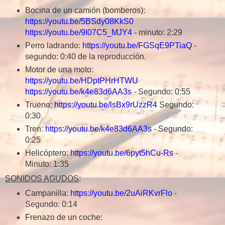
Bocina de un camión (bomberos):
https://youtu.be/5BSdy08KkS0
https://youtu.be/9I07C5_MJY4
- minuto: 2:29
Perro ladrando:
https://youtu.be/FGSqE9PTiaQ
-
segundo: 0:40 de la reproducción.
Motor de una moto:
https://youtu.be/HDptPHrHTWU
https://youtu.be/k4e83d6AA3s
- Segundo: 0:55
Trueno:
https://youtu.be/lsBx9rUzzR4
Segundo:
0:30
Tren:
https://youtu.be/k4e83d6AA3s
- Segundo:
0:25
Helicóptero:
https://youtu.be/6pyt5hCu-Rs
-
Minuto: 1:35
SONIDOS AGUDOS
:
Campanilla:
https://youtu.be/2uAiRKvrFlo
-
Segundo: 0:14
Frenazo de un coche: