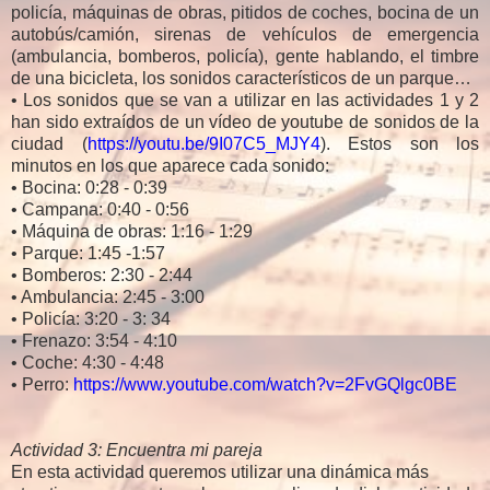
policía, máquinas de obras, pitidos de coches, bocina de un
autobús/camión, sirenas de vehículos de emergencia
(ambulancia, bomberos, policía), gente hablando, el timbre
de una bicicleta, los sonidos característicos de un parque…
• Los sonidos que se van a utilizar en las actividades 1 y 2
han sido extraídos de un vídeo de youtube de sonidos de la
ciudad (
https://youtu.be/9I07C5_MJY4
). Estos son los
minutos en los que aparece cada sonido:
• Bocina: 0:28 - 0:39
• Campana: 0:40 - 0:56
• Máquina de obras: 1:16 - 1:29
• Parque: 1:45 -1:57
• Bomberos: 2:30 - 2:44
• Ambulancia: 2:45 - 3:00
• Policía: 3:20 - 3: 34
• Frenazo: 3:54 - 4:10
• Coche: 4:30 - 4:48
• Perro:
https://www.youtube.com/watch?v=2FvGQlgc0BE
Actividad 3: Encuentra mi pareja
En esta actividad queremos utilizar una dinámica más