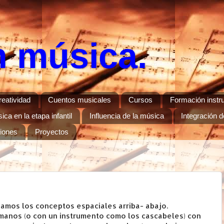
n música.
reatividad
Cuentos musicales
Cursos
Formación instr
ca en la etapa infantil
Influencia de la música
Integración d
ciones
Proyectos
jamos los conceptos espaciales arriba- abajo.
manos (o con un instrumento como los cascabeles) con