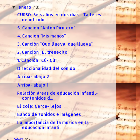
enero
(13)
▼
CURSO: Seis años en dos días - Talleres
de introdu...
5. Canción "Antón Pirulero"
4. Canción "Mis manos"
3. Canción "Que llueva, que llueva"
2. Canción "El trenecito"
1. Canción "Cú- Cú"
Direccionalidad del sonido
Arriba- abajo 2
Arriba- abajo 1
Relación áreas de educación infantil-
contenidos d...
El cole: Cerca- lejos
Banco de sonidos e imágenes
La importancia de la música en la
educación infantil
2012
(5)