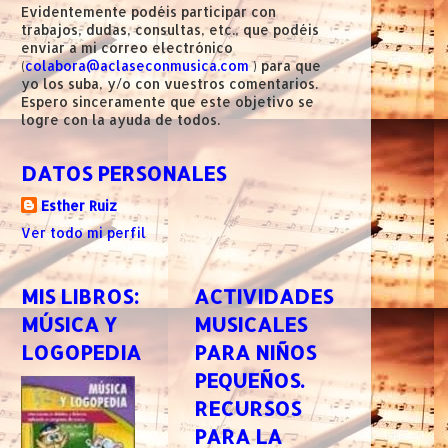
Evidentemente podéis participar con
trabajos, dudas, consultas, etc., que podéis
enviar a mi correo electrónico
(
colabora@aclaseconmusica.com
) para que
yo los suba, y/o con vuestros comentarios.
Espero sinceramente que este objetivo se
logre con la ayuda de todos.
DATOS PERSONALES
Esther Ruiz
Ver todo mi perfil
MIS LIBROS:
ACTIVIDADES
MÚSICA Y
MUSICALES
LOGOPEDIA
PARA NIÑOS
PEQUEÑOS.
RECURSOS
PARA LA