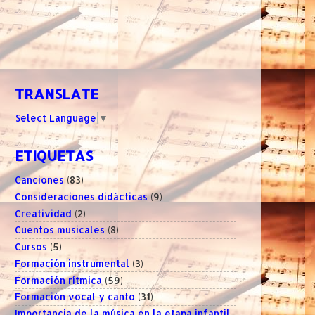
TRANSLATE
Select Language
▼
ETIQUETAS
Canciones
(83)
Consideraciones didácticas
(9)
Creatividad
(2)
Cuentos musicales
(8)
Cursos
(5)
Formación instrumental
(3)
Formación rítmica
(59)
Formación vocal y canto
(31)
Importancia de la música en la etapa infantil