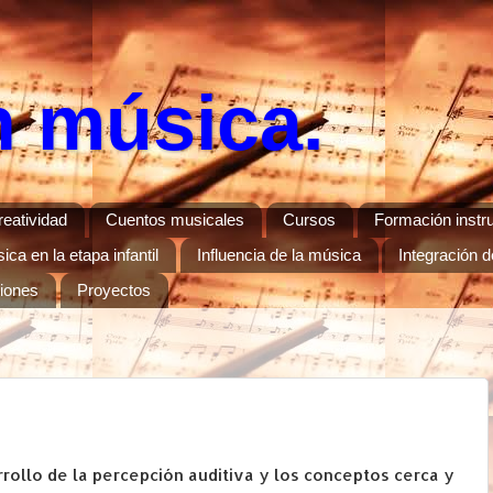
n música.
reatividad
Cuentos musicales
Cursos
Formación instr
ca en la etapa infantil
Influencia de la música
Integración d
ciones
Proyectos
rollo de la percepción auditiva y los conceptos cerca y