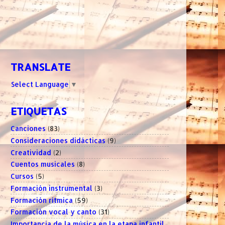
TRANSLATE
Select Language
▼
ETIQUETAS
Canciones
(83)
Consideraciones didácticas
(9)
Creatividad
(2)
Cuentos musicales
(8)
Cursos
(5)
Formación instrumental
(3)
Formación rítmica
(59)
Formación vocal y canto
(31)
Importancia de la música en la etapa infantil