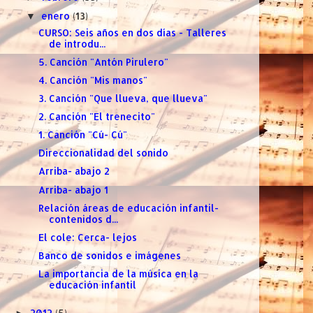
enero
(13)
▼
CURSO: Seis años en dos días - Talleres
de introdu...
5. Canción "Antón Pirulero"
4. Canción "Mis manos"
3. Canción "Que llueva, que llueva"
2. Canción "El trenecito"
1. Canción "Cú- Cú"
Direccionalidad del sonido
Arriba- abajo 2
Arriba- abajo 1
Relación áreas de educación infantil-
contenidos d...
El cole: Cerca- lejos
Banco de sonidos e imágenes
La importancia de la música en la
educación infantil
2012
(5)