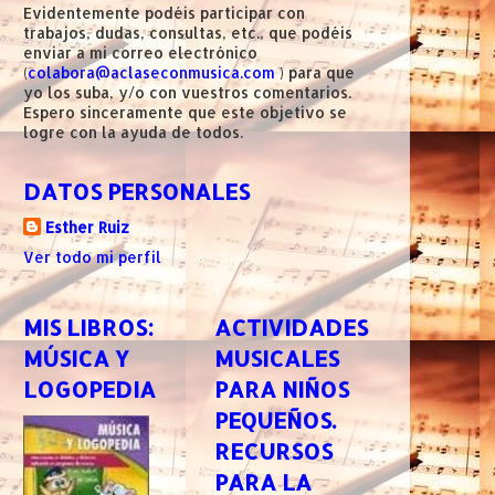
Evidentemente podéis participar con
trabajos, dudas, consultas, etc., que podéis
enviar a mi correo electrónico
(
colabora@aclaseconmusica.com
) para que
yo los suba, y/o con vuestros comentarios.
Espero sinceramente que este objetivo se
logre con la ayuda de todos.
DATOS PERSONALES
Esther Ruiz
Ver todo mi perfil
MIS LIBROS:
ACTIVIDADES
MÚSICA Y
MUSICALES
LOGOPEDIA
PARA NIÑOS
PEQUEÑOS.
RECURSOS
PARA LA