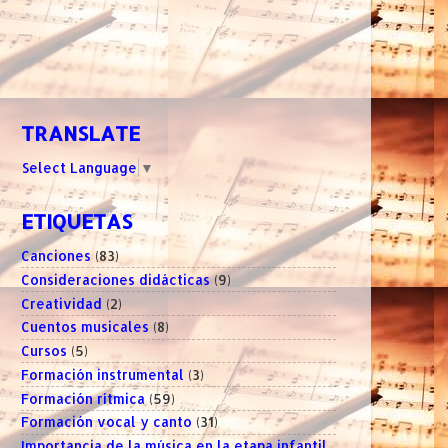
TRANSLATE
Select Language
▼
ETIQUETAS
Canciones
(83)
Consideraciones didácticas
(9)
Creatividad
(2)
Cuentos musicales
(8)
Cursos
(5)
Formación instrumental
(3)
Formación rítmica
(59)
Formación vocal y canto
(31)
Importancia de la música en la etapa infantil