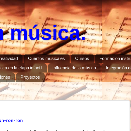
n música.
reatividad
Cuentos musicales
Cursos
Formación instr
ca en la etapa infantil
Influencia de la música
Integración d
ciones
Proyectos
on-ron-ron