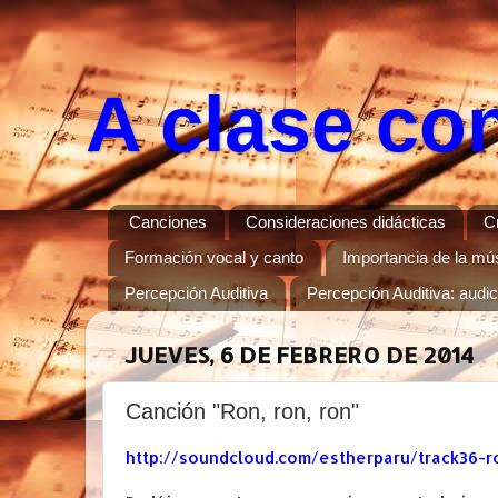
A clase co
Canciones
Consideraciones didácticas
C
Formación vocal y canto
Importancia de la músi
Percepción Auditiva
Percepción Auditiva: audi
JUEVES, 6 DE FEBRERO DE 2014
Canción "Ron, ron, ron"
http://soundcloud.com/estherparu/track36-r