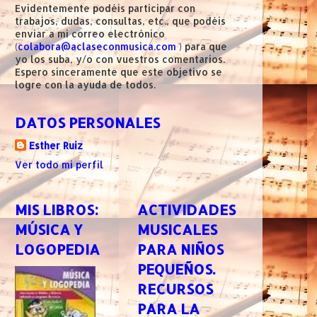
Evidentemente podéis participar con
trabajos, dudas, consultas, etc., que podéis
enviar a mi correo electrónico
(
colabora@aclaseconmusica.com
) para que
yo los suba, y/o con vuestros comentarios.
Espero sinceramente que este objetivo se
logre con la ayuda de todos.
DATOS PERSONALES
Esther Ruiz
Ver todo mi perfil
MIS LIBROS:
ACTIVIDADES
MÚSICA Y
MUSICALES
LOGOPEDIA
PARA NIÑOS
PEQUEÑOS.
RECURSOS
PARA LA